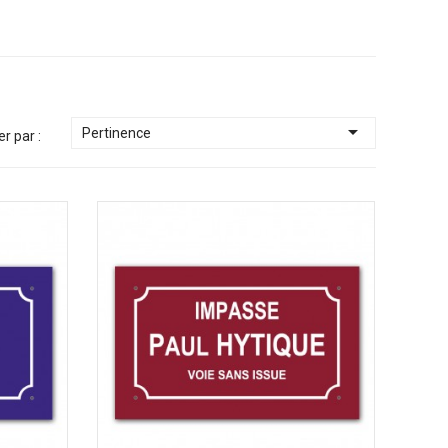

Pertinence
er par :