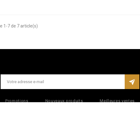
e 1-7 de 7 article(s)
Promotions
Nouveaux produits
Meilleures ventes
ons d'utilisation
A propos
Paiement sécurisé
© 2026 - Logiciel e-commerce par PrestaShop™